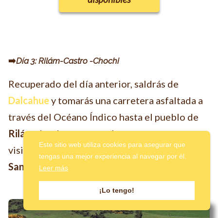
➡️
Día 3: Rilám-Castro -Chochi
Recuperado del día anterior, saldrás de
Dalcahue
y tomarás una carretera asfaltada a
través del Océano Índico hasta el pueblo de
Rilán
, donde comenzarás tu aventura con una
Este sitio web utiliza cookies para asegurar que
visita a la iglesia de inspiración neogótica
tengas una mejor experiencia al navegar por él.
Santa María de Rilán
.
Leer más
¡Lo tengo!