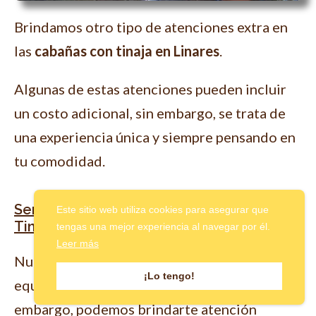
Brindamos otro tipo de atenciones extra en
las
cabañas con tinaja en Linares
.
Algunas de estas atenciones pueden incluir
un costo adicional, sin embargo, se trata de
una experiencia única y siempre pensando en
tu comodidad.
Servicio de comidas en las Cabañas con
Este sitio web utiliza cookies para asegurar que
Tinaja en Linares
tengas una mejor experiencia al navegar por él.
Leer más
Nuestras
cabañas con tinajas
están
¡Lo tengo!
equipadas con cocina y zona de barbacoa, sin
embargo, podemos brindarte atención