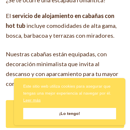
¿Se te ocurre una escapada romántica?
El
servicio de alojamiento en cabañas con
hot tub
incluye comodidades de alta gama,
bosca, barbacoa y terrazas con miradores.
Nuestras cabañas están equipadas, con
decoración minimalista que invita al
descanso y con aparcamiento para tu mayor
confort.
Este sitio web utiliza cookies para asegurar que
tengas una mejor experiencia al navegar por él.
Leer más
¿Por qué elegir una Cabaña con
Tinaja en Puerto Varas y no otro tipo
¡Lo tengo!
de hospedaje?