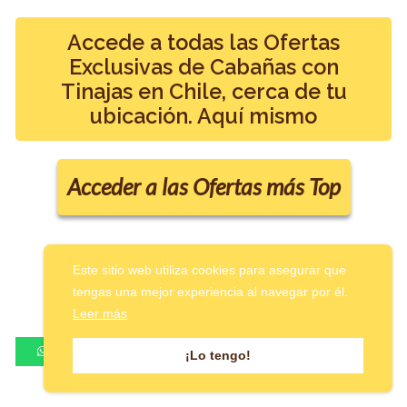
Accede a todas las Ofertas
Exclusivas de Cabañas con
Tinajas en Chile, cerca de tu
ubicación. Aquí mismo
Acceder a las Ofertas más Top
Este sitio web utiliza cookies para asegurar que
¡Haz clic para puntuar este artículo!
tengas una mejor experiencia al navegar por él.
(Votos:
0
Promedio:
0
)
Leer más
¡Lo tengo!