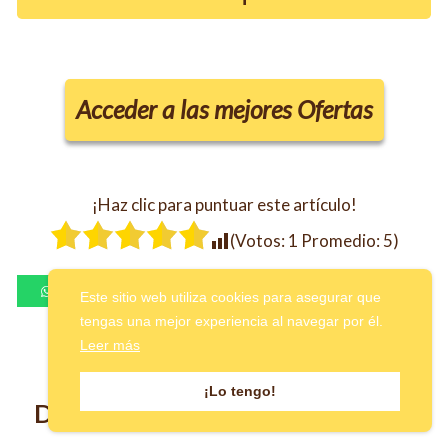
Acceder a las mejores Ofertas
¡Haz clic para puntuar este artículo!
(Votos:
1
Promedio:
5
)
Este sitio web utiliza cookies para asegurar que
tengas una mejor experiencia al navegar por él.
Leer más
¡Lo tengo!
Deja una respuesta