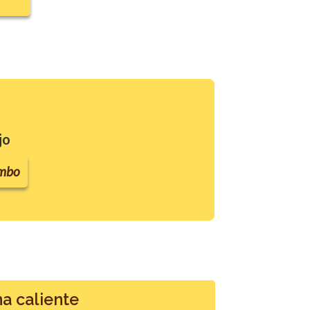
jo
imbo
na caliente