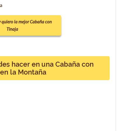
ia
y quiero la mejor Cabaña con
Tinaja
des hacer en una Cabaña con
 en la Montaña