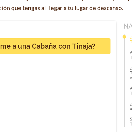
ión que tengas al llegar a tu lugar de descanso.
NA
¿
T
rme a una Cabaña con Tinaja?
A
T
¿
T
v
A
T
¿
a
S
T