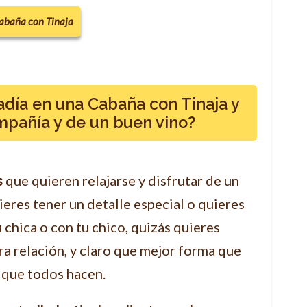
Cabaña con Tinaja
adía en una Cabaña con Tinaja y
ompañía y de un buen vino?
s
que quieren relajarse y disfrutar de un
ieres tener un detalle especial o quieres
 chica o con tu chico, quizás quieres
ra relación, y claro que mejor forma que
 que todos hacen.