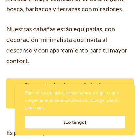
bosca, barbacoa y terrazas con miradores.
Nuestras cabañas están equipadas, con
decoración minimalista que invita al
descanso y con aparcamiento para tu mayor
confort.
¿Por qué elegir una Cabaña con
Tinaja en Alto del Carmen y no otro
Este sitio web utiliza cookies para asegurar que
tipo de hospedaje?
tengas una mejor experiencia al navegar por él.
Leer más
¡Lo tengo!
Es probable que estés buscando
cabañas con